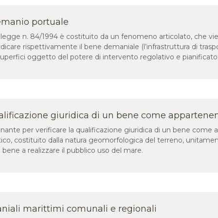
demanio portuale
 legge n. 84/1994 è costituito da un fenomeno articolato, che vie
ndicare rispettivamente il bene demaniale (l’infrastruttura di traspo
superfici oggetto del potere di intervento regolativo e pianificator
qualificazione giuridica di un bene come apparten
inante per verificare la qualificazione giuridica di un bene come
stico, costituito dalla natura geomorfologica del terreno, unitamen
el bene a realizzare il pubblico uso del mare.
niali marittimi comunali e regionali