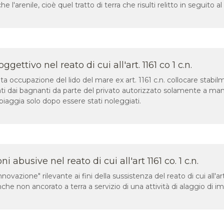
'arenile, cioè quel tratto di terra che risulti relitto in seguito al 
gettivo nel reato di cui all'art. 1161 co 1 c.n.
cita occupazione del lido del mare ex art. 1161 c.n. collocare stab
ti dai bagnanti da parte del privato autorizzato solamente a mant
spiaggia solo dopo essere stati noleggiati.
i abusive nel reato di cui all'art 1161 co. 1 c.n.
nnovazione" rilevante ai fini della sussistenza del reato di cui all'art
he non ancorato a terra a servizio di una attività di alaggio di im