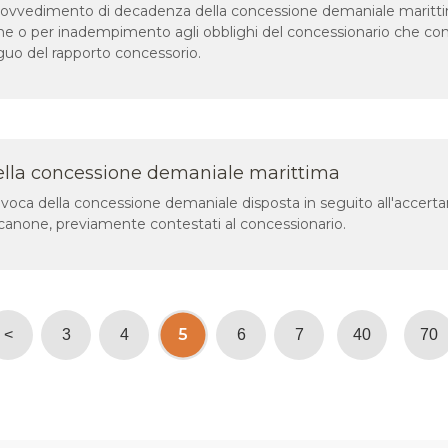
 provvedimento di decadenza della concessione demaniale maritti
ne o per inadempimento agli obblighi del concessionario che co
guo del rapporto concessorio.
ella concessione demaniale marittima
revoca della concessione demaniale disposta in seguito all'accert
anone, previamente contestati al concessionario.
5
<
3
4
6
7
40
70