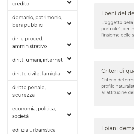
credito
I beni del 
demanio, patrimonio,
L’oggetto della
beni pubblici
portuale”, per i
l'insieme delle 
dir. e proced.
amministrativo
diritti umani, internet
Criteri di 
diritto civile, famiglia
Criterio determ
profilo naturali
diritto penale,
all'attitudine d
sicurezza
economia, politica,
società
I piani dema
edilizia urbanistica