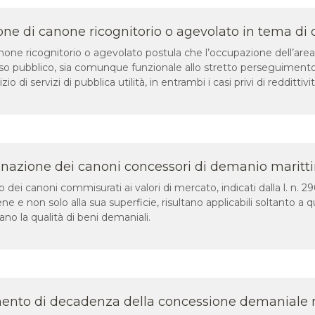
one di canone ricognitorio o agevolato in tema d
canone ricognitorio o agevolato postula che l’occupazione dell’are
so pubblico, sia comunque funzionale allo stretto perseguimento di
zio di servizi di pubblica utilità, in entrambi i casi privi di reddittivi
inazione dei canoni concessori di demanio maritt
olo dei canoni commisurati ai valori di mercato, indicati dalla l. n. 2
ene e non solo alla sua superficie, risultano applicabili soltanto a
no la qualità di beni demaniali.
mento di decadenza della concessione demaniale 