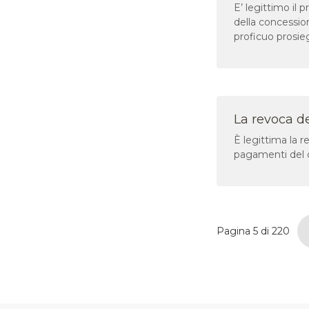
E’ legittimo il
della concessio
proficuo prosie
La revoca d
È legittima la 
pagamenti del c
Pagina 5 di 220