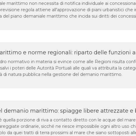
le marittimo non necessita di notifica individuale ai concessionar
revisione regola attiene all'approvazione di piani urbanistici che in
a del piano demaniale marittimo che incida sui diritti dei concessi
ittimo e norme regionali: riparto delle funzioni 
adro normativo in materia si evince come alle Regioni risulta conf
salvi i poteri delle Autorità Portuali alle quali va attribuita la ca
tà di natura pubblica nella gestione del demanio marittimo.
el demanio marittimo: spiagge libere attrezzate e
e è quella porzione di riva a contatto diretto con le acque del ma
eggiate ordinarie, sicché ne riesce impossibile ogni altro uso che
olo da quei tratti di terra prossimi al mare che siano sottoposti a