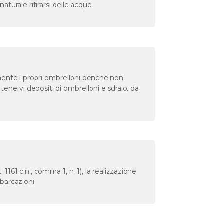
naturale ritirarsi delle acque.
ilmente i propri ombrelloni benché non
enervi depositi di ombrelloni e sdraio, da
. 1161 c.n., comma 1, n. 1), la realizzazione
barcazioni.