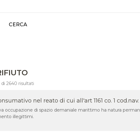
CERCA
RIFIUTO
di 2640 risultati
umativo nel reato di cui all'art 1161 co. 1 cod.nav.
usiva occupazione di spazio demaniale marittimo ha natura per
ento illegittimi.