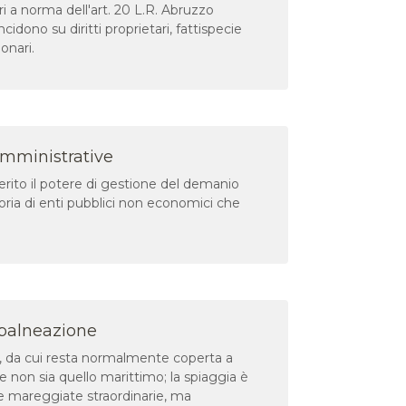
i a norma dell'art. 20 L.R. Abruzzo
cidono su diritti proprietari, fattispecie
onari.
amministrative
erito il potere di gestione del demanio
tegoria di enti pubblici non economici che
 balneazione
re, da cui resta normalmente coperta a
 non sia quello marittimo; la spiaggia è
lle mareggiate straordinarie, ma