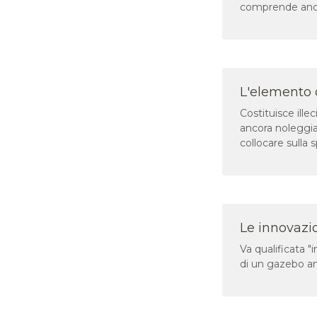
comprende anche l
L'elemento og
Costituisce ille
ancora noleggia
collocare sulla 
Le innovazion
Va qualificata "i
di un gazebo anc