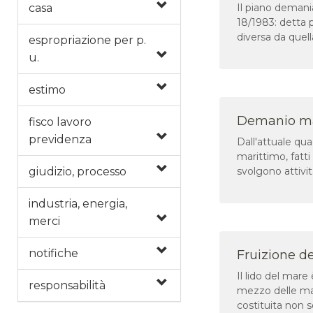
casa
Il piano demania
18/1983: detta p
diversa da quell
espropriazione per p.
u.
estimo
Demanio mar
fisco lavoro
previdenza
Dall'attuale qu
marittimo, fatti 
giudizio, processo
svolgono attivi
industria, energia,
merci
notifiche
Fruizione d
Il lido del mar
responsabilità
mezzo delle mar
costituita non s