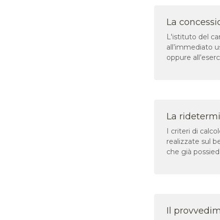
La concessi
L'istituto del 
all’immediato u
oppure all’eserci
La rideterm
I criteri di calc
realizzate sul b
che già possieda
Il provvedi