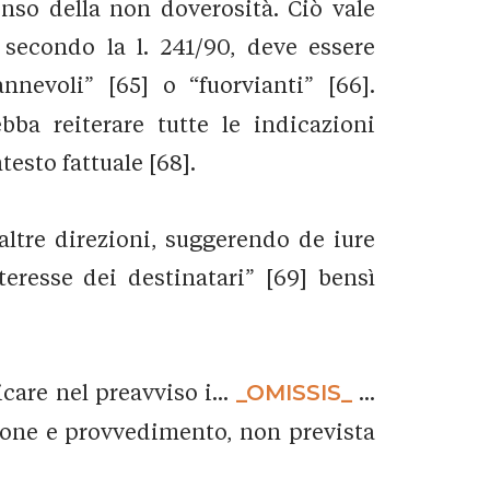
enso della non doverosità. Ciò vale
, secondo la l. 241/90, deve essere
nnevoli” [65] o “fuorvianti” [66].
ba reiterare tutte le indicazioni
testo fattuale [68].
altre direzioni, suggerendo de iure
eresse dei destinatari” [69] bensì
are nel preavviso i...
_OMISSIS_
...
zione e provvedimento, non prevista