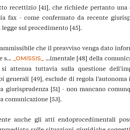
atto recettizio [41], che richiede pertanto un
a fax - come confermato da recente giurisp
a legge sul procedimento [45].
re ammissibile che il preavviso venga dato info
 s...
_OMISSIS_
...imentale [48] della comuni
i attenua tuttavia sulla questione dell’imp
pi generali [49], esclude di regola l’autonom
 la giurisprudenza [51] - non mancano comunqu
la comunicazione [53].
nte anche gli atti endoprocedimentali pos
diato sulle situazioni giuridiche soggettive 