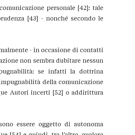
a comunicazione personale [42]: tale
rudenza [43] - nonché secondo le
rmalmente - in occasione di contatti
cazione non sembra dubitare nessun
ugnabilità: se infatti la dottrina
a impugnabilità della comunicazione
e Autori incerti [52] o addirittura
sono essere oggetto di autonoma
[54] e quindi, tra l’altro, qualora