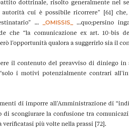
attito dottrinale, risolto generalmente nel s
 autorità cui è possibile ricorrere” [61] che
stinatario” ...
_OMISSIS_
...quo;persino inga
de che “la comunicazione ex art. 10-bis deb
rò l’opportunità qualora a suggerirlo sia il con
dere il contenuto del preavviso di diniego in 
olo i motivi potenzialmente contrari all’int
enti di imporre all’Amministrazione di “indic
tto di scongiurare la confusione tra comunica
rificatasi più volte nella prassi [72].