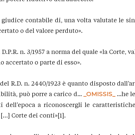
 giudice contabile di, una volta valutate le si
ertato o del valore perduto».
D.P.R. n. 3/1957 a norma del quale «la Corte, va
no accertato o parte di esso».
3 del R.D. n. 2440/1923 è quanto disposto dall’art
bilità, può porre a carico d...
_OMISSIS_
...he l
i dell’epoca a riconoscergli le caratteristich
[…] Corte dei conti»[1].