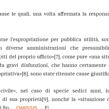
use le quali, una volta affermata la respons
rne l’espropriazione per pubblica utilità, so
in diverse amministrazioni che presumibi
ti del proprio ufficio»[7], come pure «una si
 da gravi disfunzioni, che hanno certamente 
ativa»[8], sono state ritenute cause giustifica
ivile», nel caso di specie sedici anni, i
do di sua proprietà[9], nonché la «situazione
 fin...
_OMISSIS_
...F|