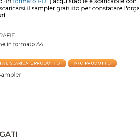
to
(in
formato PDF
)
acquistabile e scaricabile con
 scaricarsi il sampler gratuito per constatare l'or
ti.
AFIE
ne in formato A4
TA E SCARICA IL PRODOTTO
INFO PRODOTTO
 sampler
GATI