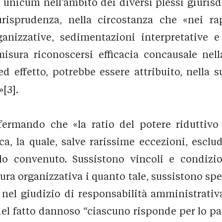
unicum nell’ambito dei diversi plessi giurisdiz
risprudenza, nella circostanza che «nei ra
anizzative, sedimentazioni interpretative e
misura riconoscersi efficacia concausale nel
ed effetto, potrebbe essere attribuito, nella s
[3].
fermando che «la ratio del potere riduttivo
a, la quale, salve rarissime eccezioni, esclud
o convenuto. Sussistono vincoli e condizion
tura organizzativa i quanto tale, sussistono sp
nel giudizio di responsabilità amministrativa
el fatto dannoso “ciascuno risponde per lo part