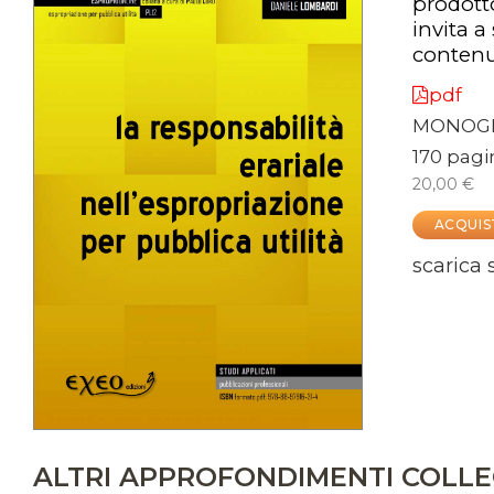
prodot
invita a
contenu
pdf
MONOGR
170 pagi
20,00 €
ACQUIS
scarica
ALTRI APPROFONDIMENTI COLLE