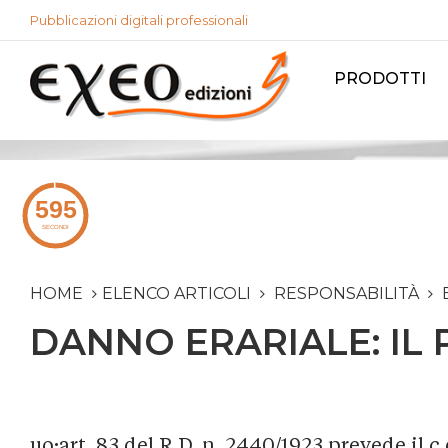
Pubblicazioni digitali professionali
PRODOTTI
HOME
ELENCO ARTICOLI
RESPONSABILITÀ
DANNO ERARIALE: IL 
uo;art. 83 del R.D. n. 2440/1923 prevede il c