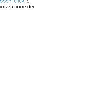
pochi click
.
Si
ganizzazione dei