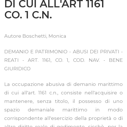
DI CUI ALL'ART 1161
CO. 1 C.N.
Autore
Boschetti, Monica
DEMANIO E PATRIMONIO - ABUSI DEI PRIVATI -
REATI - ART. 1161, CO. 1, COD. NAV. - BENE
GIURIDICO
La occupazione abusiva di demanio marittimo
di cui all'art. 1161 c.n., consiste nell'acquisire o
mantenere, senza titolo, il possesso di uno
spazio demaniale marittimo in modo
corrispondente all'esercizio della proprietà o di
altro diritto reale di godimento, sicchè, per la