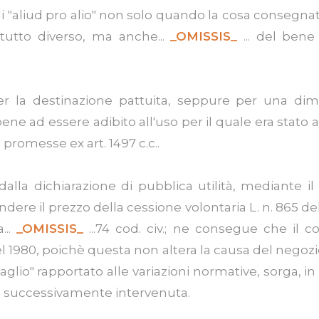
di "aliud pro alio" non solo quando la cosa conseg
tutto diverso, ma anche...
_OMISSIS_
... del bene
r la destinazione pattuita, seppure per una dimen
bene ad essere adibito all'uso per il quale era stato
 promesse ex art. 1497 c.c..
la dichiarazione di pubblica utilità, mediante il q
ere il prezzo della cessione volontaria L. n. 865 del 1
...
_OMISSIS_
...74 cod. civ.; ne consegue che il 
5 del 1980, poichè questa non altera la causa del neg
uaglio" rapportato alle variazioni normative, sorga, in
va successivamente intervenuta.