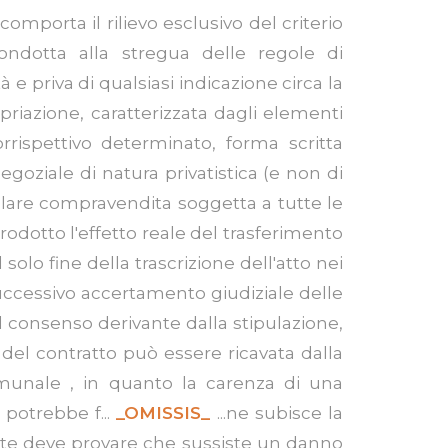
comporta il rilievo esclusivo del criterio
condotta alla stregua delle regole di
à e priva di qualsiasi indicazione circa la
opriazione, caratterizzata dagli elementi
rrispettivo determinato, forma scritta
goziale di natura privatistica (e non di
egolare compravendita soggetta a tutte le
prodotto l'effetto reale del trasferimento
 solo fine della trascrizione dell'atto nei
successivo accertamento giudiziale delle
 del consenso derivante dalla stipulazione,
del contratto può essere ricavata dalla
munale , in quanto la carenza di una
 potrebbe f...
_OMISSIS_
...ne subisce la
irente deve provare che sussiste un danno