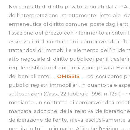
Nei contratti di diritto privato stipulati dalla P.
dell'interpretazione strettamente letterale
ermeneutica di diritto comune, poste dagli artt. 13
fissazione del prezzo con riferimento ai criteri
essenziali del contratto di compravendita (be
trattandosi di immobili e elemento dell’in idem 
atto negoziale di diritto pubblico) per il trasfe
regole e istituti della negoziazione privata. Essa
dei beni all'ente ...
_OMISSIS_
...ico, così come pr
pubblici registri immobiliari, in quanto tale as
sottoscrizioni (Cass., 22 febbraio 1996, n. 1251) -
mediante un contratto di compravendita redatto 
mancata adozione della relativa deliberazio
deliberazione dell'ente, rileva esclusivamente ai
perdita in tutto o in parte. Affinché l'evizione