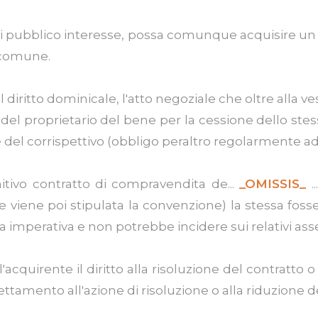
tà di pubblico interesse, possa comunque acquisire 
o comune.
diritto dominicale, l'atto negoziale che oltre alla 
del proprietario del bene per la cessione dello ste
e del corrispettivo (obbligo peraltro regolarmente a
nitivo contratto di compravendita de...
_OMISSIS_
.
 viene poi stipulata la convenzione) la stessa fosse c
mperativa e non potrebbe incidere sui relativi asset
ll'acquirente il diritto alla risoluzione del contratto
ettamento all'azione di risoluzione o alla riduzione d