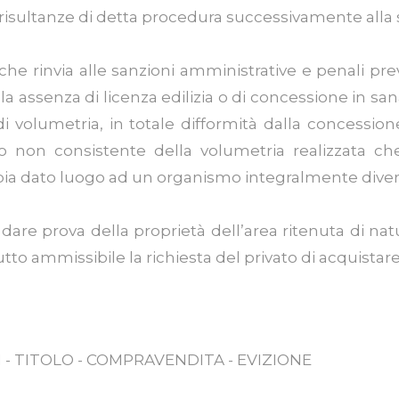
e risultanze di detta procedura successivamente alla 
0 che rinvia alle sanzioni amministrative e penali prev
lla assenza di licenza edilizia o di concessione in san
i volumetria, in totale difformità dalla concessio
 non consistente della volumetria realizzata che
abbia dato luogo ad un organismo integralmente dive
are prova della proprietà dell’area ritenuta di nat
utto ammissibile la richiesta del privato di acquistare
 - TITOLO - COMPRAVENDITA - EVIZIONE