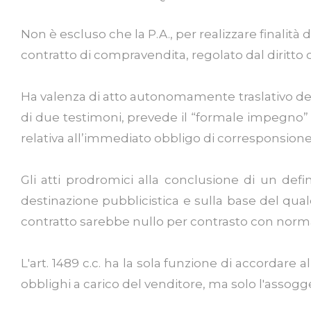
Non è escluso che la P.A., per realizzare finali
contratto di compravendita, regolato dal diritt
Ha valenza di atto autonomamente traslativo del 
di due testimoni, prevede il “formale impegno” 
relativa all’immediato obbligo di corresponsion
Gli atti prodromici alla conclusione di un defi
destinazione pubblicistica e sulla base del quale
contratto sarebbe nullo per contrasto con norma i
L'art. 1489 c.c. ha la sola funzione di accordare a
obblighi a carico del venditore, ma solo l'assogg