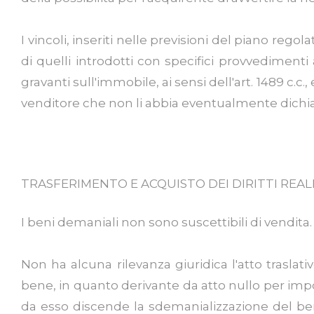
I vincoli, inseriti nelle previsioni del piano regol
di quelli introdotti con specifici provvediment
gravanti sull'immobile, ai sensi dell'art. 1489 c
venditore che non li abbia eventualmente dichiar
TRASFERIMENTO E ACQUISTO DEI DIRITTI REALI
I beni demaniali non sono suscettibili di vendita.
Non ha alcuna rilevanza giuridica l'atto trasla
bene, in quanto derivante da atto nullo per impo
da esso discende la sdemanializzazione del bene