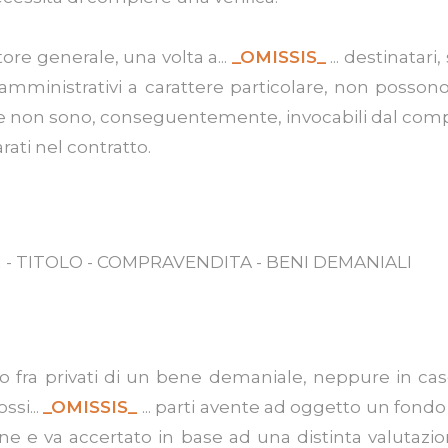
atore generale, una volta a...
_OMISSIS_
... destinatari
i amministrativi a carattere particolare, non posso
.c., e non sono, conseguentemente, invocabili dal com
ati nel contratto.
 - TITOLO - COMPRAVENDITA - BENI DEMANIALI
tivo fra privati di un bene demaniale, neppure in c
ssi...
_OMISSIS_
... parti avente ad oggetto un fondo
 e va accertato in base ad una distinta valutazion