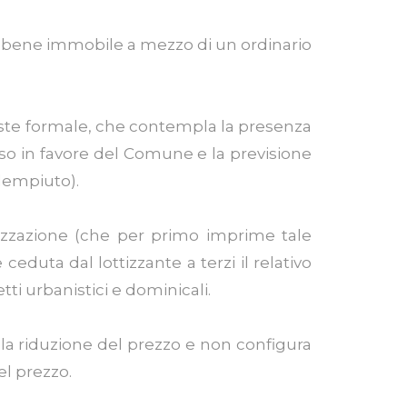
un bene immobile a mezzo di un ordinario
veste formale, che contempla la presenza
sso in favore del Comune e la previsione
dempiuto).
..zzazione (che per primo imprime tale
eduta dal lottizzante a terzi il relativo
ti urbanistici e dominicali.
 o la riduzione del prezzo e non configura
el prezzo.