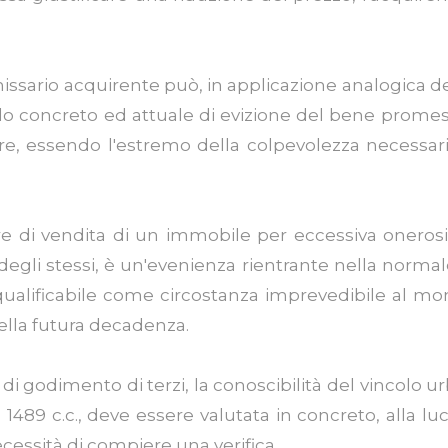
ario acquirente può, in applicazione analogica dell'art
colo concreto ed attuale di evizione del bene promes
e, essendo l'estremo della colpevolezza necessar
nare di vendita di un immobile per eccessiva onero
 degli stessi, è un'evenienza rientrante nella normal
 qualificabile come circostanza imprevedibile al m
della futura decadenza.
i di godimento di terzi, la conoscibilità del vincolo 
. 1489 c.c., deve essere valutata in concreto, alla 
necessità di compiere una verifica.