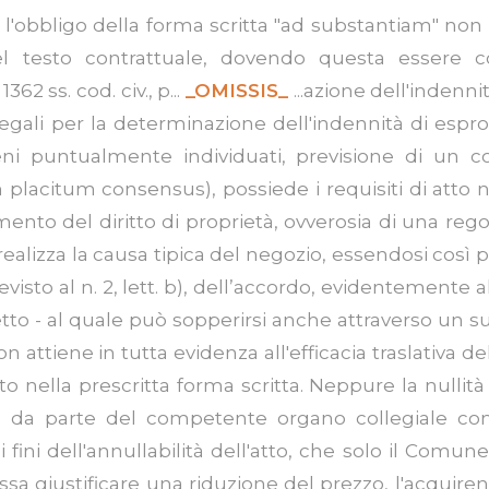
A., l'obbligo della forma scritta "ad substantiam" non 
 del testo contrattuale, dovendo questa essere 
62 ss. cod. civ., p...
_OMISSIS_
...azione dell'indennit
 legali per la determinazione dell'indennità di espr
ni puntualmente individuati, previsione di un co
placitum consensus), possiede i requisiti di atto ne
rimento del diritto di proprietà, ovverosia di una r
 realizza la causa tipica del negozio, essendosi così 
evisto al n. 2, lett. b), dell’accordo, evidentemente al
petto - al quale può sopperirsi anche attraverso un 
 non attiene in tutta evidenza all'efficacia traslativa
nella prescritta forma scritta. Neppure la nullità 
ne da parte del competente organo collegiale co
 fini dell'annullabilità dell'atto, che solo il Comune
 possa giustificare una riduzione del prezzo, l'acqu