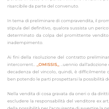
risarcibile da parte del convenuto.
In tema di preliminare di compravendita, il promiss
stipula del definitivo, qualora sussista un peri
determinato da colpa del promittente venditor
inadempimento.
Ai fini della risoluzione del contratto prelimi
intercorrent...
_OMISSIS_
...uennio dall'adozione
decadenza del vincolo, quindi, è difficilmente
ben potendo le parti prospettarsi la possibilità 
Nella vendita di cosa gravata da oneri o da diritt
escludere la responsabilità del venditore ex art
della possibilità per l'acquirente di avvertire la 