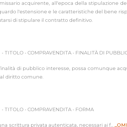
issario acquirente, all'epoca della stipulazione del
iguardo l'estensione e le caratteristiche del bene ris
si di stipulare il contratto definitivo.
 - TITOLO - COMPRAVENDITA - FINALITÀ DI PUBBLI
re finalità di pubblico interesse, possa comunque a
al diritto comune.
I - TITOLO - COMPRAVENDITA - FORMA
a scrittura privata autenticata, necessari ai f...
_OMI