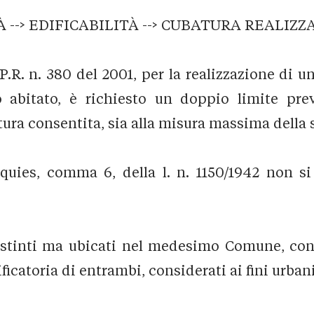
 --> EDIFICABILITÀ --> CUBATURA REALIZZ
 d.P.R. n. 380 del 2001, per la realizzazione d
 abitato, è richiesto un doppio limite prev
atura consentita, sia alla misura massima della 
uinquies, comma 6, della l. n. 1150/1942 non 
istinti ma ubicati nel medesimo Comune, conf
ificatoria di entrambi, considerati ai fini urban