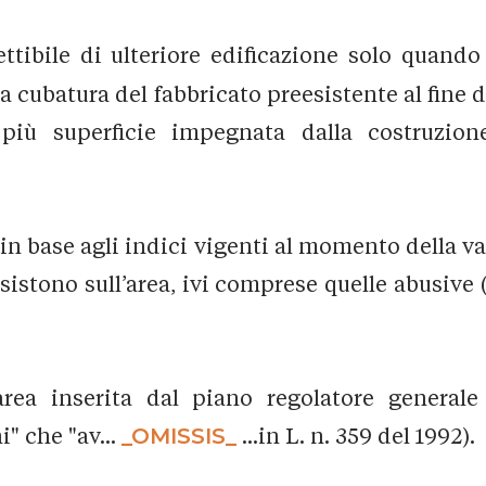
cettibile di ulteriore edificazione solo quando
ubatura del fabbricato preesistente al fine di v
 più superficie impegnata dalla costruzione 
n base agli indici vigenti al momento della va
sistono sull’area, ivi comprese quelle abusive
l'area inserita dal piano regolatore gener
" che "av...
_OMISSIS_
...in L. n. 359 del 1992).