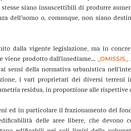
 stesse siano insuscettibili di produrre aumen
nza dell’uomo o, comunque, non siano destin
inito dalla vigente legislazione, ma in concr
che viene prodotto dall'insediame...
_OMISSIS_
 ai sensi della normativa urbanistica nell’int
zione, i vari proprietari dei diversi terreni 
metria residua, in proporzione alle rispettive 
reni ed in particolare il frazionamento del fo
l’edificabilità delle aree libere, che devono
tano edificabili nei soli limiti della volumet