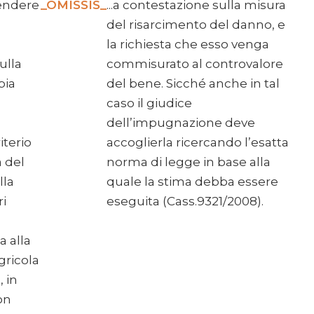
rendere
_OMISSIS_
...a contestazione sulla misura
del risarcimento del danno, e
la richiesta che esso venga
ulla
commisurato al controvalore
bia
del bene. Sicché anche in tal
caso il giudice
dell’impugnazione deve
iterio
accoglierla ricercando l’esatta
 del
norma di legge in base alla
lla
quale la stima debba essere
ri
eseguita (Cass.9321/2008).
a alla
gricola
, in
on