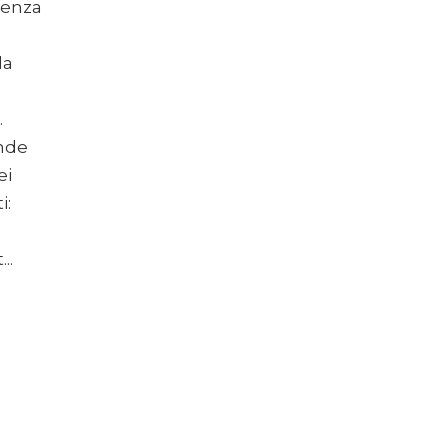
senza
la
.
nde
ei
i:
..