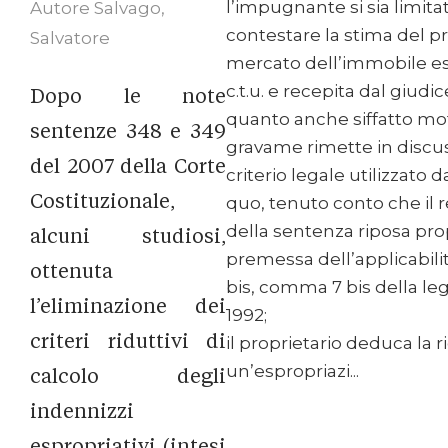
l’impugnante si sia limita
Autore
Salvago,
contestare la stima del p
Salvatore
mercato dell’immobile es
c.t.u. e recepita dal giudic
Dopo le note
quanto anche siffatto mot
sentenze 348 e 349
gravame rimette in discus
del 2007 della Corte
criterio legale utilizzato d
Costituzionale,
quo, tenuto conto che il r
della sentenza riposa prop
alcuni studiosi,
premessa dell’applicabilità
ottenuta
bis, comma 7 bis della le
l’eliminazione dei
1992;
criteri riduttivi di
il proprietario deduca la r
un’espropriazi...
calcolo degli
indennizzi
espropriativi (intesi