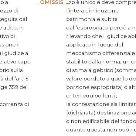
to a
_OMISSIS_
...zo è unico e deve comp
rezzo di
l’intera diminuzione
eguita dal
patrimoniale subita
e adito, in
dall’espropriato: perciò a n
ivo di
rilevando che il giudice ab
sione il
applicato in luogo del
al giudice a
meccanismo differenziale
elativo capo
stabilito dalla norma, un cr
rio sulla
di stima algebrico (somma
 dell’art. 5
valore perduto a quello de
gge 359 del
porzione espropriata) o alt
criteri equipollenti ;
icorrenza di
la contestazione sia limitat
(dichiarata) destinazione a
o non edificabile del fondo
quanto questa non può n