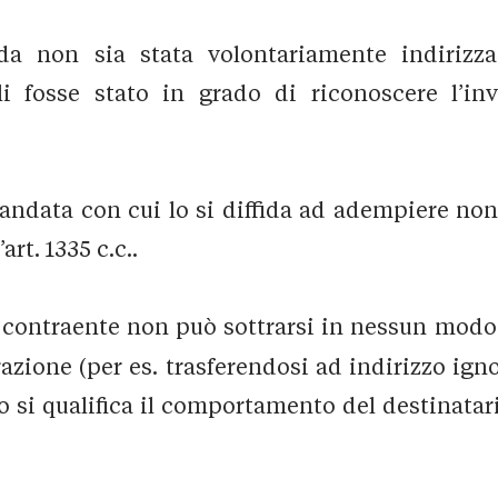
da non sia stata volontariamente indirizzat
gli fosse stato in grado di riconoscere l’in
omandata con cui lo si diffida ad adempiere no
art. 1335 c.c..
l contraente non può sottrarsi in nessun modo 
razione (per es. trasferendosi ad indirizzo ig
o si qualifica il comportamento del destinatar