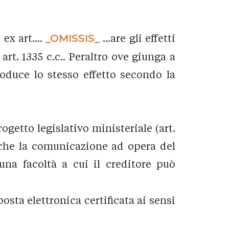
ex art....
_OMISSIS_
...are gli effetti
art. 1335 c.c.. Peraltro ove giunga a
roduce lo stesso effetto secondo la
ogetto legislativo ministeriale (art.
a che la comunicazione ad opera del
è una facoltà a cui il creditore può
posta elettronica certificata ai sensi