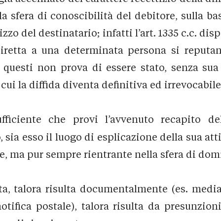
la sfera di conoscibilità del debitore, sulla 
zzo del destinatario; infatti l’art. 1335 c.c. di
 diretta a una determinata persona si reput
e questi non prova di essere stato, senza sua 
ui la diffida diventa definitiva ed irrevocabile
fficiente che provi l’avvenuto recapito del
 sia esso il luogo di esplicazione della sua atti
, ma pur sempre rientrante nella sfera di domin
nta, talora risulta documentalmente (es. media
tifica postale), talora risulta da presunzio