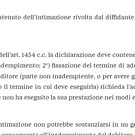
ntenuto dell’intimazione rivolta dal diffidante
l’art. 1454 c.c. la dichiarazione deve contener
i adempimento; 2°) fissazione del termine di a
editore (parte non inadempiente, o per avere g
il termine in cui deve eseguirla) richieda l’
non ha eseguito la sua prestazione nei modi e 
intimazione non potrebbe sostanziarsi in un ge
e conseguente all’inadempimento del debitore.