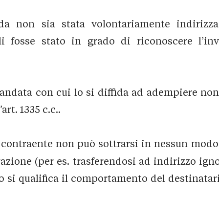
da non sia stata volontariamente indirizzat
gli fosse stato in grado di riconoscere l’in
omandata con cui lo si diffida ad adempiere no
art. 1335 c.c..
l contraente non può sottrarsi in nessun modo 
razione (per es. trasferendosi ad indirizzo ig
o si qualifica il comportamento del destinatar