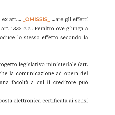
ex art....
_OMISSIS_
...are gli effetti
art. 1335 c.c.. Peraltro ove giunga a
roduce lo stesso effetto secondo la
ogetto legislativo ministeriale (art.
a che la comunicazione ad opera del
è una facoltà a cui il creditore può
posta elettronica certificata ai sensi