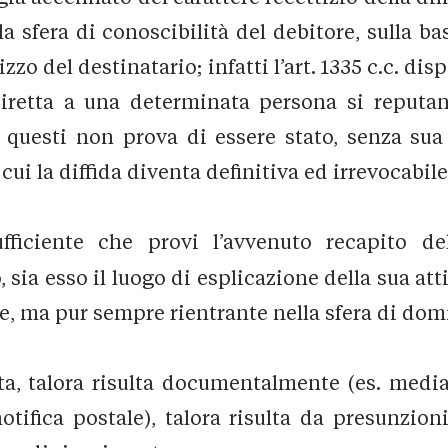
la sfera di conoscibilità del debitore, sulla 
zzo del destinatario; infatti l’art. 1335 c.c. di
 diretta a una determinata persona si reput
e questi non prova di essere stato, senza sua 
ui la diffida diventa definitiva ed irrevocabile
fficiente che provi l’avvenuto recapito del
 sia esso il luogo di esplicazione della sua atti
, ma pur sempre rientrante nella sfera di domin
nta, talora risulta documentalmente (es. media
tifica postale), talora risulta da presunzio