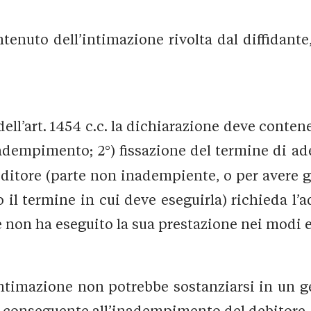
ntenuto dell’intimazione rivolta dal diffidante
l’art. 1454 c.c. la dichiarazione deve contener
i adempimento; 2°) fissazione del termine di a
editore (parte non inadempiente, o per avere g
il termine in cui deve eseguirla) richieda l’
non ha eseguito la sua prestazione nei modi e 
intimazione non potrebbe sostanziarsi in un ge
e conseguente all’inadempimento del debitore.