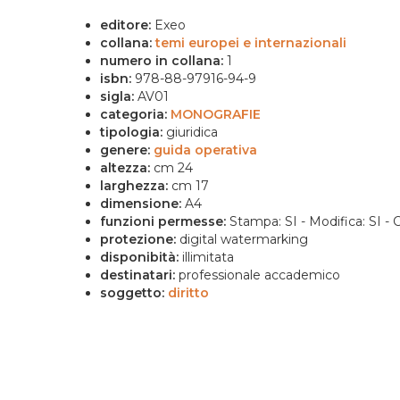
editore:
Exeo
collana:
temi europei e internazionali
numero in collana:
1
isbn:
978-88-97916-94-9
sigla:
AV01
categoria:
MONOGRAFIE
tipologia:
giuridica
genere:
guida operativa
altezza:
cm 24
larghezza:
cm 17
dimensione:
A4
funzioni permesse:
Stampa: SI - Modifica: SI - C
protezione:
digital watermarking
disponibità:
illimitata
destinatari:
professionale accademico
soggetto:
diritto