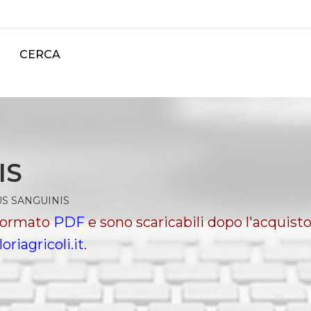
CERCA
IS
IUS SANGUINIS
 formato
PDF
e sono scaricabili dopo l'acquisto
loriagricoli.it
.