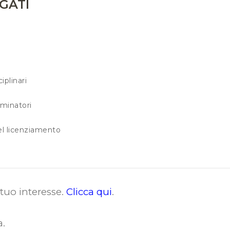
GATI
iplinari
iminatori
el licenziamento
i tuo interesse.
Clicca qui
.
a
.