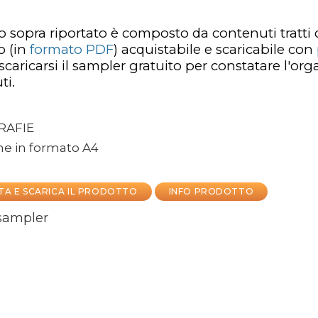
lo sopra riportato è composto da contenuti tratti
to
(in
formato PDF
)
acquistabile e scaricabile con
 scaricarsi il sampler gratuito per constatare l'or
ti.
AFIE
ne in formato A4
TA E SCARICA IL PRODOTTO
INFO PRODOTTO
 sampler