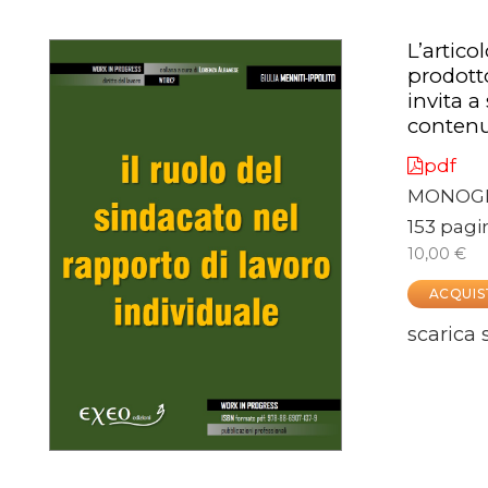
L’artico
prodot
invita a
contenu
pdf
MONOGR
153 pagi
10,00 €
ACQUIS
scarica