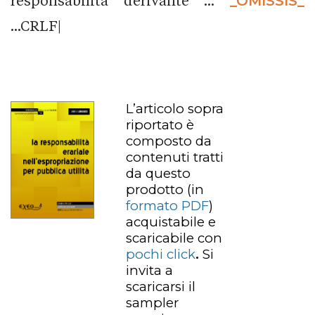
responsabilità derivante ...
_OMISSIS_
...CRLF|
L’articolo sopra
riportato è
composto da
contenuti tratti
da questo
prodotto
(in
formato PDF
)
acquistabile e
scaricabile con
pochi click
.
Si
invita a
scaricarsi il
sampler