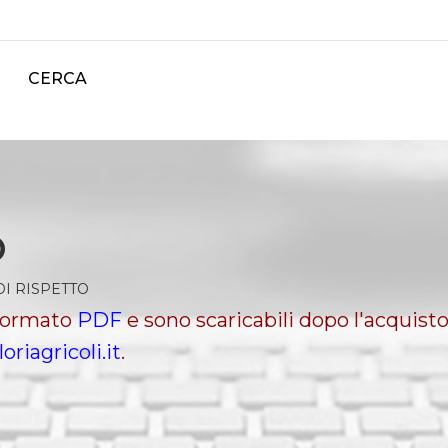
CERCA
O
DI RISPETTO
 formato
PDF
e sono scaricabili dopo l'acquisto
loriagricoli.it
.