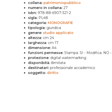
collana:
patrimoniopubblico
numero in collana:
27
isbn:
978-88-6907-321-2
sigla:
PL48
categoria:
MONOGRAFIE
tipologia:
giuridica
genere:
studio applicato
altezza:
cm 24
larghezza:
cm 17
dimensione:
A4
funzioni permesse:
Stampa: SI - Modifica: NO -
protezione:
digital watermarking
disponibità:
illimitata
destinatari:
professionale accademico
soggetto:
diritto