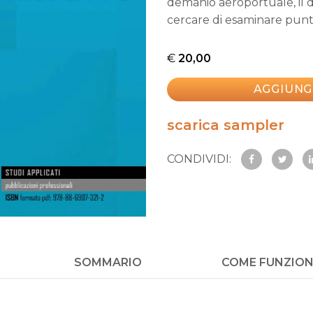
demanio aeroportuale, il d
cercare di esaminare punt
€
20,00
AGGIUNG
scarica sampler
CONDIVIDI:
SOMMARIO
COME FUNZIO