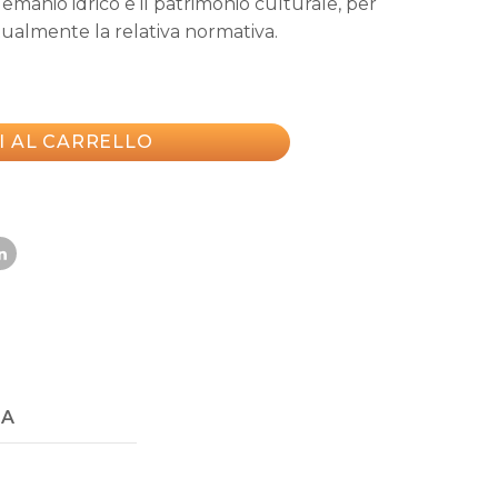
emanio idrico e il patrimonio culturale, per
ualmente la relativa normativa.
I AL CARRELLO
NA