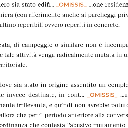
ro sia stato edifi...
_OMISSIS_
...one residen
hiera (con riferimento anche ai parcheggi privati
ultino reperibili ovvero reperiti in concreto.
izzata, di campeggio o similare non è incompat
ove tale attività venga radicalmente mutata in 
rritoriale.
ddove sia stato in origine assentito un comple
e invece destinate, in cont...
_OMISSIS_
...
amente irrilevante, e quindi non avrebbe potuto
llora che per il periodo anteriore alla conver
 l'ordinanza che contesta l'abusivo mutamento d