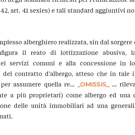
942, art. 41 sexies) e tali standard aggiuntivi n
lesso alberghiero realizzata, sin dal sorgere de
figura il reato di lottizzazione abusiva,
dei servizi comuni e alla concessione in l
el contratto d'albergo, atteso che in tale i
 per assumere quella re...
_OMISSIS_
... rile
e a più proprietari) come albergo ed una co
ione delle unità immobiliari ad una generali
nati.