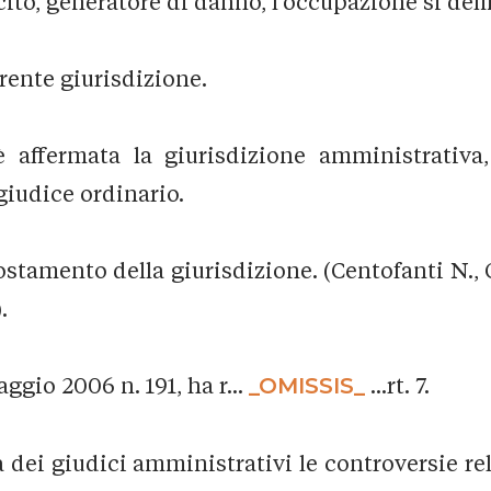
ecito, generatore di danno, l’occupazione si def
ente giurisdizione.
 affermata la giurisdizione amministrativ
giudice ordinario.
stamento della giurisdizione. (Centofanti N., 
.
ggio 2006 n. 191, ha r...
_OMISSIS_
...rt. 7.
a dei giudici amministrativi le controversie re