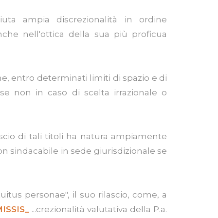
uta ampia discrezionalità in ordine
nche nell'ottica della sua più proficua
, entro determinati limiti di spazio e di
 se non in caso di scelta irrazionale o
ascio di tali titoli ha natura ampiamente
on sindacabile in sede giurisdizionale se
itus personae", il suo rilascio, come, a
ISSIS_
...crezionalità valutativa della P.a.