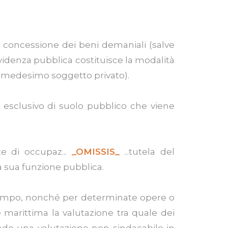
n concessione dei beni demaniali (salve
evidenza pubblica costituisce la modalità
medesimo soggetto privato).
o esclusivo di suolo pubblico che viene
te di occupaz...
_OMISSIS_
...tutela del
la sua funzione pubblica.
di tempo, nonché per determinate opere o
e marittima la valutazione tra quale dei
condo una valutazione non sindacabile in