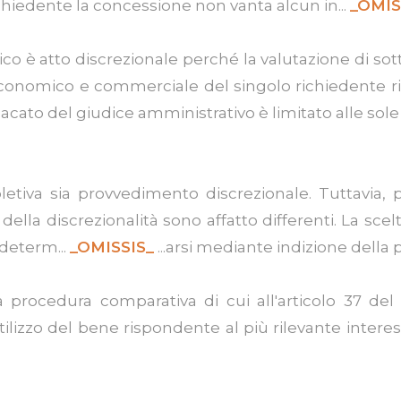
ichiedente la concessione non vanta alcun in...
_OMIS
o è atto discrezionale perché la valutazione di sot
onomico e commerciale del singolo richiedente ris
dacato del giudice amministrativo è limitato alle sole 
etiva sia provvedimento discrezionale. Tuttavia, 
ella discrezionalità sono affatto differenti. La scel
determ...
_OMISSIS_
...arsi mediante indizione della 
 procedura comparativa di cui all'articolo 37 del
'utilizzo del bene rispondente al più rilevante intere