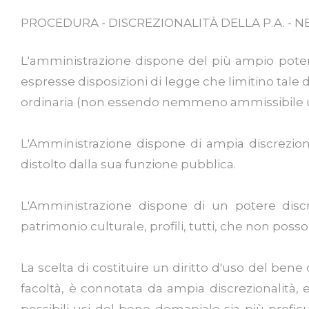
PROCEDURA - DISCREZIONALITÀ DELLA P.A. - 
L'amministrazione dispone del più ampio potere
espresse disposizioni di legge che limitino tale 
ordinaria (non essendo nemmeno ammissibile u
L'Amministrazione dispone di ampia discreziona
distolto dalla sua funzione pubblica.
L'Amministrazione dispone di un potere discre
patrimonio culturale, profili, tutti, che non poss
La scelta di costituire un diritto d'uso del be
facoltà, è connotata da ampia discrezionalità, 
possibili usi del bene demaniale sia più profic