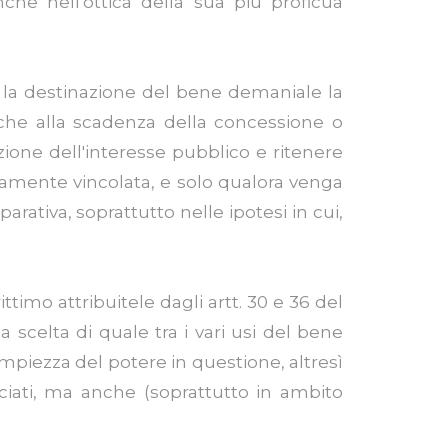
nche nell'ottica della sua più proficua
re la destinazione del bene demaniale la
, che alla scadenza della concessione o
ione dell'interesse pubblico e ritenere
rtamente vincolata, e solo qualora venga
rativa, soprattutto nelle ipotesi in cui,
timo attribuitele dagli artt. 30 e 36 del
 scelta di quale tra i vari usi del bene
'ampiezza del potere in questione, altresì
sociati, ma anche (soprattutto in ambito