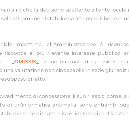
niali è che la decisione spettante all'ente locale in o
 al Comune di stabilire se attribuire il bene in uso
ale marittima, all'Amministrazione è riconosci
ale risponda al più rilevante interesse pubblico, a
re ...
_OMISSIS_
...zione tra quale dei possibili us
do una valutazione non sindacabile in sede giurisdizio
resupposti di fatto.
vvedimento di concessione, il suo rilascio, come, a m
to di un'informativa antimafia, sono entrambi ogg
tabile in sede di legittimità è limitato ai profili estrin