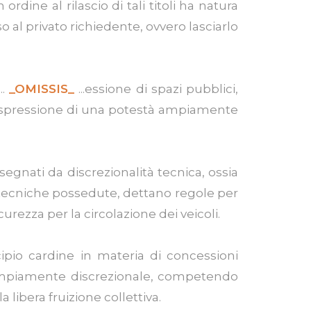
rdine al rilascio di tali titoli ha natura
 al privato richiedente, ovvero lasciarlo
..
_OMISSIS_
...essione di spazi pubblici,
 è espressione di una potestà ampiamente
segnati da discrezionalità tecnica, ossia
i tecniche possedute, dettano regole per
curezza per la circolazione dei veicoli.
ncipio cardine in materia di concessioni
ura ampiamente discrezionale, competendo
a libera fruizione collettiva.