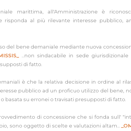
ale marittima, all'Amministrazione è riconosci
ale risponda al più rilevante interesse pubblico, a
 d'uso del bene demaniale mediante nuova concessione
MISSIS_
...non sindacabile in sede giurisdizionale
supposti di fatto.
maniali è che la relativa decisione in ordine al ril
teresse pubblico ad un proficuo utilizzo del bene, n
 o basata su erronei o travisati presupposti di fatto.
ovvedimento di concessione che si fonda sull' "intu
pio, sono oggetto di scelte e valutazioni altam...
_OM