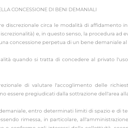
NELLA CONCESSIONE DI BENI DEMANIALI
 discrezionale circa le modalità di affidamento i
discrezionalità) e, in questo senso, la procedura ad 
na concessione perpetua di un bene demaniale al 
lità quando si tratta di concedere al privato l'us
zionale di valutare l'accoglimento delle richies
ono essere pregiudicati dalla sottrazione dell'area al
ne demaniale, entro determinati limiti di spazio e 
essendo rimessa, in particolare, all'amministrazion
uo e conforme agli interessi della collettività, se