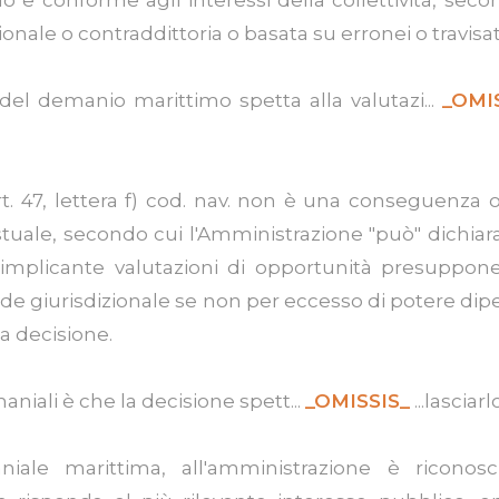
ionale o contraddittoria o basata su erronei o travisat
 del demanio marittimo spetta alla valutazi...
_OMI
art. 47, lettera f) cod. nav. non è una conseguenza
estuale, secondo cui l'Amministrazione "può" dichiar
 implicante valutazioni di opportunità presuppo
 sede giurisdizionale se non per eccesso di potere d
la decisione.
aniali è che la decisione spett...
_OMISSIS_
...lasciar
ale marittima, all'amministrazione è riconosci