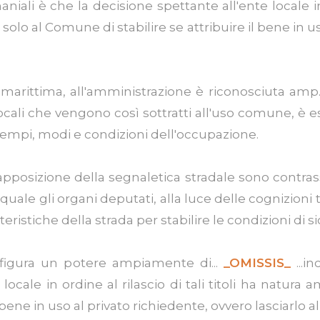
ali è che la decisione spettante all'ente locale in o
 al Comune di stabilire se attribuire il bene in uso
marittima, all'amministrazione è riconosciuta amp.
o locali che vengono così sottratti all'uso comune,
di tempi, modi e condizioni dell'occupazione.
l'apposizione della segnaletica stradale sono contras
uale gli organi deputati, alla luce delle cognizion
eristiche della strada per stabilire le condizioni di si
nfigura un potere ampiamente di...
_OMISSIS_
...i
 locale in ordine al rilascio di tali titoli ha nat
bene in uso al privato richiedente, ovvero lasciarlo all