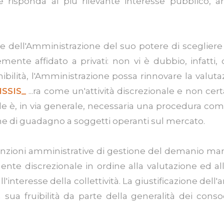
ale risponda al più rilevante interesse pubblico, a
arte dell'Amministrazione del suo potere di sceglie
mente affidato a privati: non vi è dubbio, infatti
ilità, l'Amministrazione possa rinnovare la valutaz
SSIS_
...ra come un'attività discrezionale e non ce
e è, in via generale, necessaria una procedura compa
one di guadagno a soggetti operanti sul mercato.
unzioni amministrative di gestione del demanio marit
te discrezionale in ordine alla valutazione ed alla
interesse della collettività. La giustificazione dell
la sua fruibilità da parte della generalità dei con