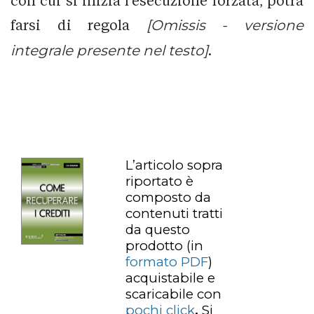
con cui si inizia l’esecuzione forzata, potrà
farsi di regola
[Omissis - versione
integrale presente nel testo]
.
L’articolo sopra
riportato è
composto da
contenuti tratti
da questo
prodotto
(in
formato PDF
)
acquistabile e
scaricabile con
pochi click
.
Si