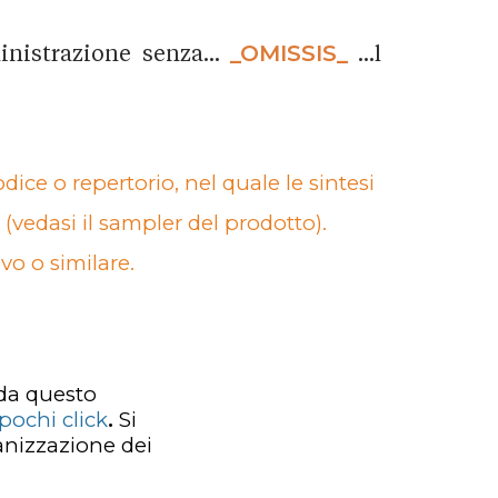
nistrazione senza...
_OMISSIS_
...l
dice o repertorio, nel quale le sintesi
o (vedasi il sampler del prodotto).
ivo o similare.
 da questo
pochi click
.
Si
ganizzazione dei