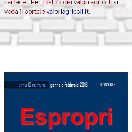
cartacei. Per i listini dei valori agricoli si
veda il portale
valoriagricoli.it
.