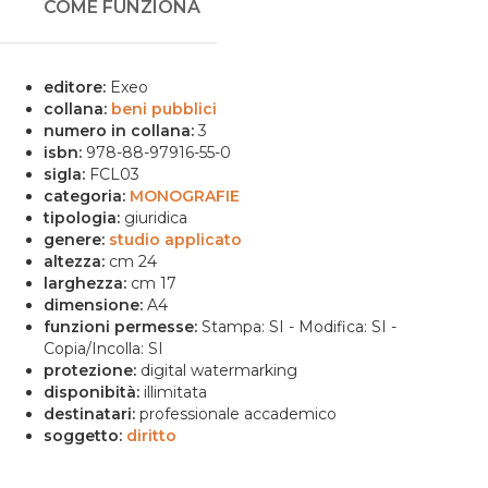
COME FUNZIONA
editore:
Exeo
collana:
beni pubblici
numero in collana:
3
isbn:
978-88-97916-55-0
sigla:
FCL03
categoria:
MONOGRAFIE
tipologia:
giuridica
genere:
studio applicato
altezza:
cm 24
larghezza:
cm 17
dimensione:
A4
funzioni permesse:
Stampa: SI - Modifica: SI -
Copia/Incolla: SI
protezione:
digital watermarking
disponibità:
illimitata
destinatari:
professionale accademico
soggetto:
diritto