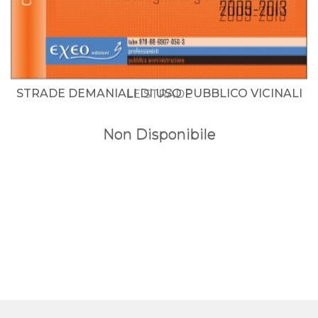
STRADE DEMANIALI DI USO PUBBLICO VICINALI
LE STRADE
Non Disponibile
Non Disponibile