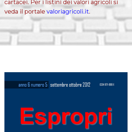
cartacei. Per i listini dei valori agricoli si
veda il portale
valoriagricoli.it
.