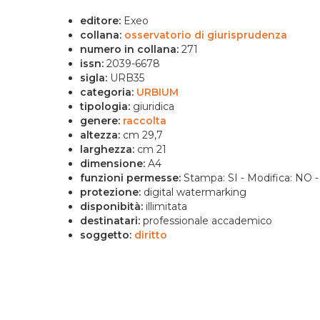
editore:
Exeo
collana:
osservatorio di giurisprudenza
numero in collana:
271
issn:
2039-6678
sigla:
URB35
categoria:
URBIUM
tipologia:
giuridica
genere:
raccolta
altezza:
cm 29,7
larghezza:
cm 21
dimensione:
A4
funzioni permesse:
Stampa: SI - Modifica: NO - 
protezione:
digital watermarking
disponibità:
illimitata
destinatari:
professionale accademico
soggetto:
diritto