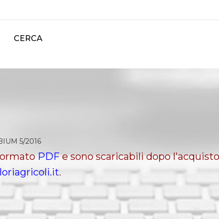
CERCA
IUM 5/2016
 formato
PDF
e sono scaricabili dopo l'acquisto
loriagricoli.it
.