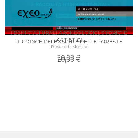
I BENI CULTURALI ARCHEOLOGICI, STORICI E
ARTISTICI
IL CODICE DEI BOSCHI E DELLE FORESTE
Boschetti, Monica
20,00 €
20,00 €