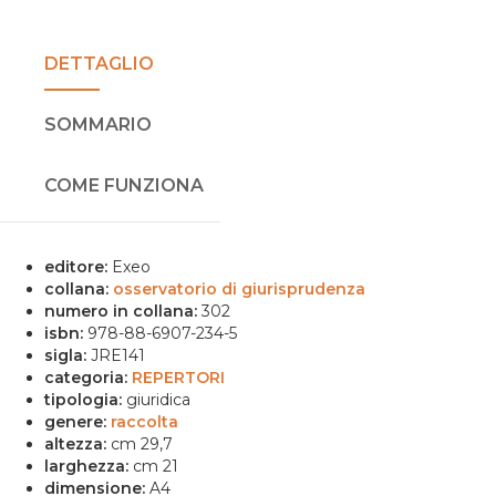
DETTAGLIO
SOMMARIO
COME FUNZIONA
editore:
Exeo
collana:
osservatorio di giurisprudenza
numero in collana:
302
isbn:
978-88-6907-234-5
sigla:
JRE141
categoria:
REPERTORI
tipologia:
giuridica
genere:
raccolta
altezza:
cm 29,7
larghezza:
cm 21
dimensione:
A4