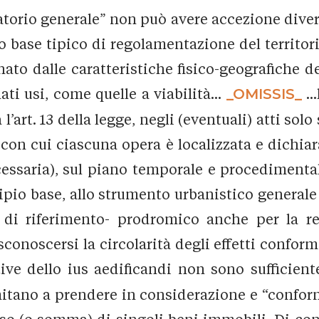
atorio generale” non può avere accezione diver
o base tipico di regolamentazione del territor
nato dalle caratteristiche fisico-geografiche 
ti usi, come quelle a viabilità...
_OMISSIS_
..
’art. 13 della legge, negli (eventuali) atti sol
con cui ciascuna opera è localizzata e dichiara
ssaria), sul piano temporale e procedimentale
io base, allo strumento urbanistico generale il
i di riferimento- prodromico anche per la re
conoscersi la circolarità degli effetti conform
ative dello ius aedificandi non sono sufficien
itano a prendere in considerazione e “conforma