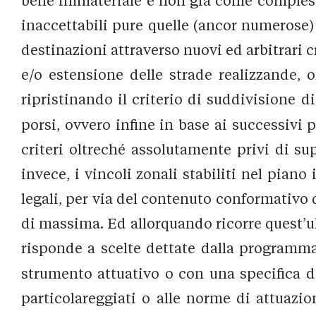
bene immateriale e non già come compless
inaccettabili pure quelle (ancor numerose)
destinazioni attraverso nuovi ed arbitrari 
e/o estensione delle strade realizzande, o
ripristinando il criterio di suddivisione di
porsi, ovvero infine in base ai successivi 
criteri oltreché assolutamente privi di sup
invece, i vincoli zonali stabiliti nel piano 
legali, per via del contenuto conformativo 
di massima. Ed allorquando ricorre quest’ul
risponde a scelte dettate dalla programmaz
strumento attuativo o con una specifica di
particolareggiati o alle norme di attuazion