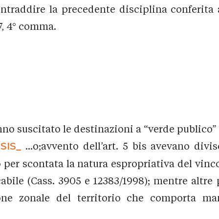
contraddire la precedente disciplina conferita
37, 4° comma.
no suscitato le destinazioni a “verde publico” 
SIS_
...o;avvento dell’art. 5 bis avevano divi
 per scontata la natura espropriativa del vinc
icabile (Cass. 3905 e 12383/1998); mentre altr
one zonale del territorio che comporta man