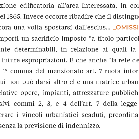
azione edificatoria all’area interessata, in 
el 1865. Invece occorre ribadire che il distinguo
ra una volta spostarsi dall’esclus...
_OMISSI
mporti un sacrificio imposto “a titolo partico
nte determinabili, in relazione ai quali la
ture espropriazioni. E che anche “la rete de
i al 1° comma del menzionato art. 7 ruota int
a cui non può darsi altro che una matrice urban
elative opere, impianti, attrezzature pubblich
sivi commi 2, 3, e 4 dell’art. 7 della legge
rare i vincoli urbanistici scaduti, preordina
 senza la previsione di indennizzo.