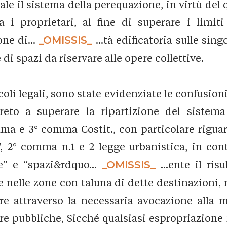
iale il sistema della perequazione, in virtù d
ra i proprietari, al fine di superare i limit
one di...
_OMISSIS_
...tà edificatoria sulle sin
e di spazi da riservare alle opere collettive.
oli legali, sono state evidenziate le confusio
eto a superare la ripartizione del sistema 
omma e 3° comma Costit., con particolare rigua
 7, 2° comma n.1 e 2 legge urbanistica, in con
ee” e “spazi&rdquo...
_OMISSIS_
...ente il ri
gale nelle zone con taluna di dette destinazioni,
e attraverso la necessaria avocazione alla m
re pubbliche, Sicché qualsiasi espropriazione 