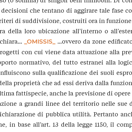
o (o somma) di singoli beni immobili. Di co
 decisioni che tentano di aggirare tale fase c
criteri di suddivisione, costruiti ora in funzi
ra della loro ubicazione all’interno o all’est
chiara...
_OMISSIS_
...ovvero da zone edificato
progetti con cui viene data attuazione alla pr
porto normativo, del tutto estranei alla logica
influiscono sulla qualificazione dei suoli espro
della proprietà che ad essi deriva dalla funzi
tima fattispecie, anche la previsione di opere 
ione a grandi linee del territorio nelle sue d
chiarazione di pubblica utilità. Pertanto anch
e, in base all’art. 13 della legge 1150, il com