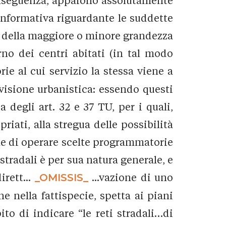
nseguenza, appaiono assolutamente
onformativa riguardante le suddette
one della maggiore o minore grandezza
erno dei centri abitati (in tal modo
rie al cui servizio la stessa viene a
evisione urbanistica: essendo questi
 degli art. 32 e 37 TU, per i quali,
priati, alla stregua delle possibilità
one di operare scelte programmatorie
stradali è per sua natura generale, e
irett...
_OMISSIS_
...vazione di uno
e nella fattispecie, spetta ai piani
pito di indicare “le reti stradali…di