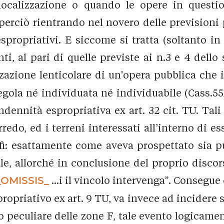
 localizzazione o quando le opere in quest
, perciò rientrando nel novero delle previsioni 
propriativi. E siccome si tratta (soltanto in t
, al pari di quelle previste ai n.3 e 4 dello s
zzazione lenticolare di un'opera pubblica che 
egola né individuata né individuabile (Cass.5
indennità espropriativa ex art. 32 cit. TU. Tali 
redo, ed i terreni interessati all’interno di e
ofi: esattamente come aveva prospettato sia pur
e, allorché in conclusione del proprio discors
_OMISSIS_
...i il vincolo intervenga”. Consegu
ropriativo ex art. 9 TU, va invece ad incidere 
lo peculiare delle zone F, tale evento logicam